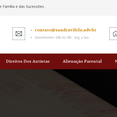
e Família e das Sucessões .
contato@sandravilela.adv.br
Atendimento: 09h às 18h - Seg. a Sex.
Direitos Dos Autistas
Alienação Parental