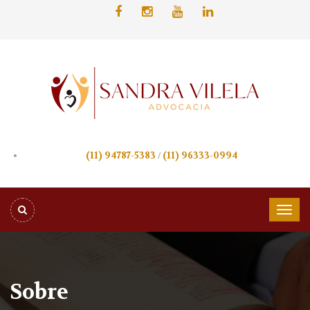
(11) 94787-5383
/
(11) 96333-0994
Sobre