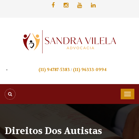
(11) 94787-5383
/
(11) 96333-0994
Direitos Dos Autistas