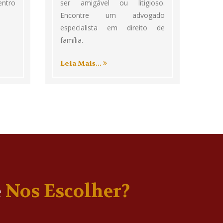
entro
ser amigável ou litigioso.
Encontre um advogado
especialista em direito de
família.
Leia Mais...
e
Nos Escolher?