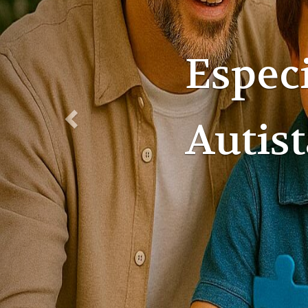
Especi
Famíli
Suces