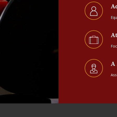
A
Equ
A
Foc
A
Ass