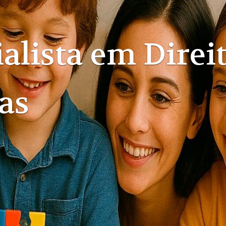
alista em Direi
a e Direito das
sões