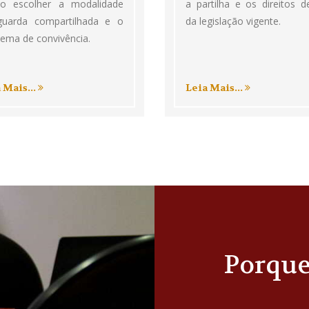
o escolher a modalidade
a partilha e os direitos d
guarda compartilhada e o
da legislação vigente.
ema de convivência.
 Mais...
Leia Mais...
Porqu