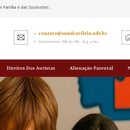
e Família e das Sucessões .
contato@sandravilela.adv.br
Atendimento: 09h às 18h - Seg. a Sex.
Direitos Dos Autistas
Alienação Parental