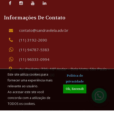
Informações De Contato
contato@sandravilela.adv.br
(11) 3192-2690
(11) 94787-5383
(11) 96333-0994
Av. Paulista, 726, 18º Andar - Bela Vista, São Paulo –
SP, CEP: 01310-100
Este site utiliza cookies para
Política de
fornecer uma experiência mais
privacidade
relevante ao usuário.
Ok, Entendi
Ao acessar este site você
concorda com a utilização de
TODOS os cookies.
Copyright © 2026 Sandra Vilela Advogada - Família & Sucessões