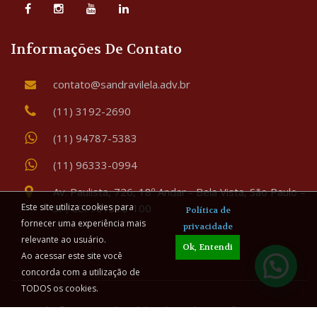
Informações De Contato
contato@sandravilela.adv.br
(11) 3192-2690
(11) 94787-5383
(11) 96333-0994
Av. Paulista, 726, 18º Andar - Bela Vista, São Paulo –
SP, CEP: 01310-100
Este site utiliza cookies para
Política de
fornecer uma experiência mais
privacidade
relevante ao usuário.
Ok, Entendi
Ao acessar este site você
concorda com a utilização de
TODOS os cookies.
Copyright © 2026 Sandra Vilela Advogada - Família & Sucessões