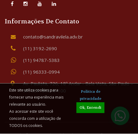
Informações De Contato
contato@sandravilela.adv.br
(11) 3192-2690
(11) 94787-5383
(11) 96333-0994
Av. Paulista, 726, 18º Andar - Bela Vista, São Paulo –
SP, CEP: 01310-100
Este site utiliza cookies para
Política de
fornecer uma experiência mais
privacidade
relevante ao usuário.
Ok, Entendi
Ao acessar este site você
concorda com a utilização de
TODOS os cookies.
Copyright © 2026 Sandra Vilela Advogada - Família & Sucessões