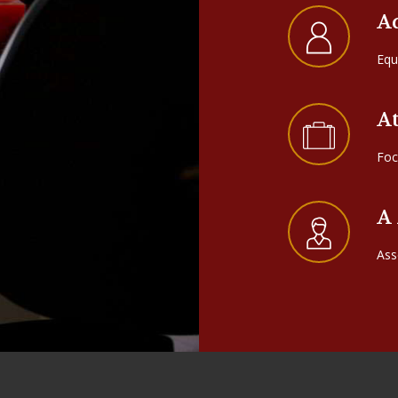
A
Equ
A
Foc
A
Ass