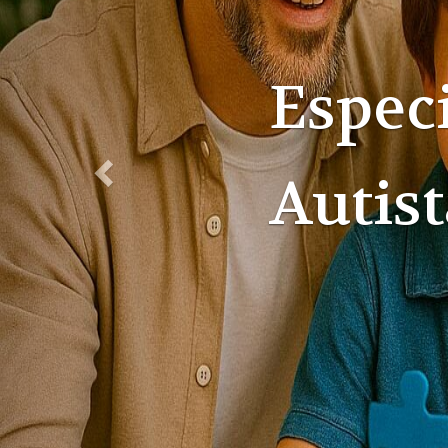
Especi
Famíli
Suces