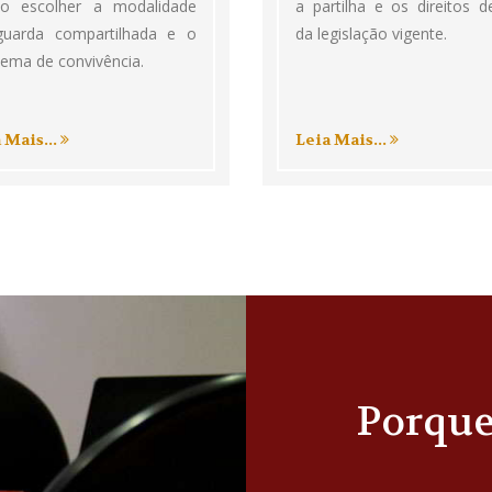
o escolher a modalidade
a partilha e os direitos d
guarda compartilhada e o
da legislação vigente.
ema de convivência.
 Mais...
Leia Mais...
Porqu