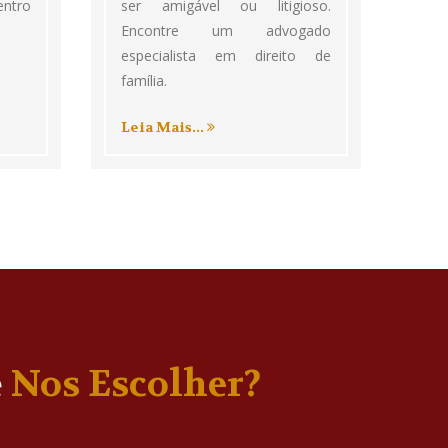
entro
ser amigável ou litigioso.
Encontre um advogado
especialista em direito de
família.
Leia Mais...
e
Nos Escolher?