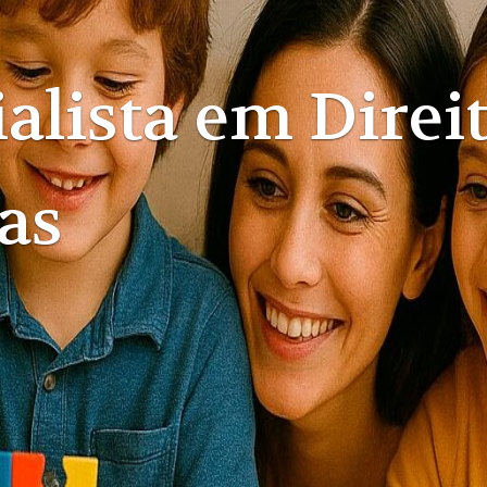
alista em Direi
a e Direito das
sões