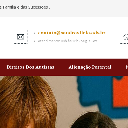
e Família e das Sucessões .
contato@sandravilela.adv.br
Atendimento: 09h às 18h - Seg. a Sex.
Direitos Dos Autistas
Alienação Parental