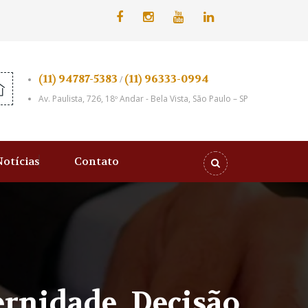
(11) 94787-5383
(11) 96333-0994
/
Av. Paulista, 726, 18º Andar - Bela Vista, São Paulo – SP
Notícias
Contato
rnidade, Decisão