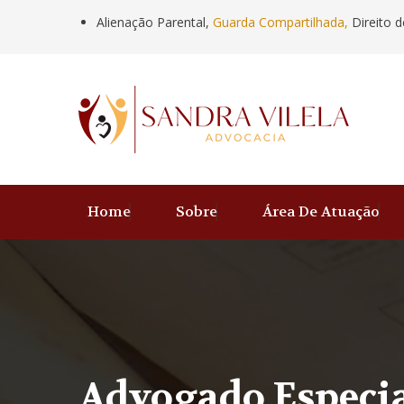
Alienação Parental,
Guarda Compartilhada,
Direito d
Home
Sobre
Área De Atuação
Advogado Especia