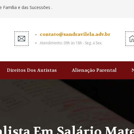
e Família e das Sucessões .
contato@sandravilela.adv.br
Atendimento: 09h às 18h - Seg. a Sex.
Direitos Dos Autistas
Alienação Parental
lista Em Salário Mate