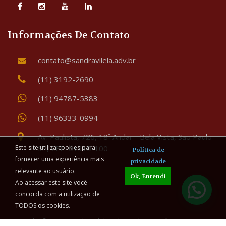
Informações De Contato
contato@sandravilela.adv.br
(11) 3192-2690
(11) 94787-5383
(11) 96333-0994
Av. Paulista, 726, 18º Andar - Bela Vista, São Paulo –
SP, CEP: 01310-100
Este site utiliza cookies para
Política de
fornecer uma experiência mais
privacidade
relevante ao usuário.
Ok, Entendi
Ao acessar este site você
concorda com a utilização de
TODOS os cookies.
Copyright © 2026 Sandra Vilela Advogada - Família & Sucessões