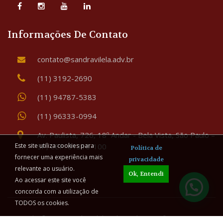
Informações De Contato
contato@sandravilela.adv.br
(11) 3192-2690
(11) 94787-5383
(11) 96333-0994
Av. Paulista, 726, 18º Andar - Bela Vista, São Paulo –
SP, CEP: 01310-100
Este site utiliza cookies para
Política de
fornecer uma experiência mais
privacidade
relevante ao usuário.
Ok, Entendi
Ao acessar este site você
concorda com a utilização de
TODOS os cookies.
Copyright © 2026 Sandra Vilela Advogada - Família & Sucessões