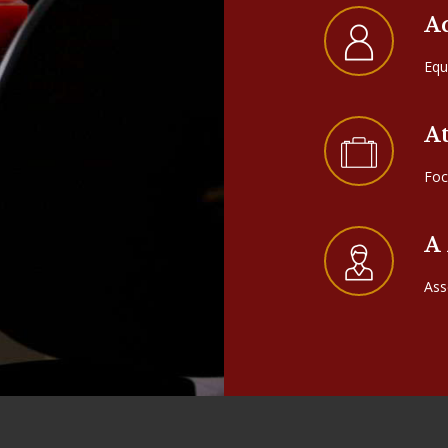
A
Equ
A
Foc
A
Ass