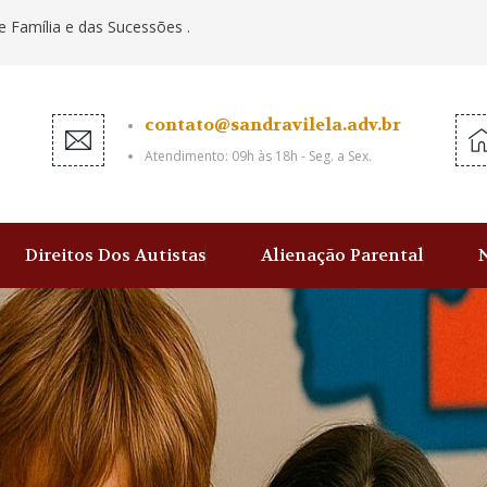
e Família e das Sucessões .
contato@sandravilela.adv.br
Atendimento: 09h às 18h - Seg. a Sex.
Direitos Dos Autistas
Alienação Parental