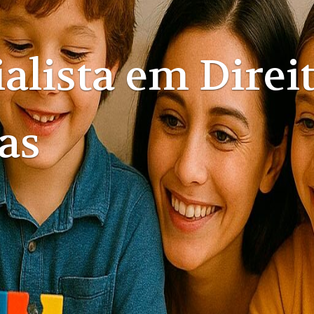
alista em Direi
a e Direito das
sões