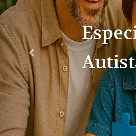
Especi
Famíli
Suces