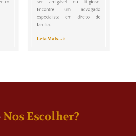
entro
ser amigável ou litigioso.
Encontre um advogado
especialista em direito de
família.
Leia Mais...
e
Nos Escolher?