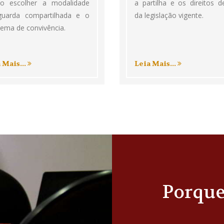
o escolher a modalidade
a partilha e os direitos d
guarda compartilhada e o
da legislação vigente.
ema de convivência.
 Mais...
Leia Mais...
Porqu