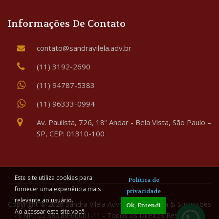
Informações De Contato
contato@sandravilela.adv.br
(11) 3192-2690
(11) 94787-5383
(11) 96333-0994
Av. Paulista, 726, 18º Andar - Bela Vista, São Paulo –
SP, CEP: 01310-100
Este site utiliza cookies para
Política de
fornecer uma experiência mais
privacidade
relevante ao usuário.
Copyright © 2026 Sandra Vilela Advogada - Família & Sucessões
Ok, Entendi
Ao acessar este site você
- CNPJ: 22.385.809/0001-11 - Todos os Direitos Reservados.