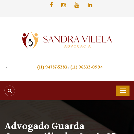
(11) 94787-5383
/
(11) 96333-0994
Advogado Guarda