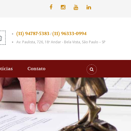
(11) 94787-5383
(11) 96333-0994
/
Av. Paulista, 726, 18º Andar - Bela Vista, São Paulo – SP
tícias
Contato