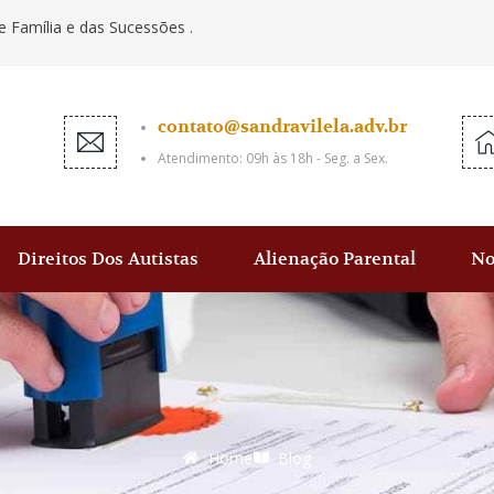
e Família e das Sucessões .
contato@sandravilela.adv.br
Atendimento: 09h às 18h - Seg. a Sex.
Direitos Dos Autistas
Alienação Parental
No
Home
Blog