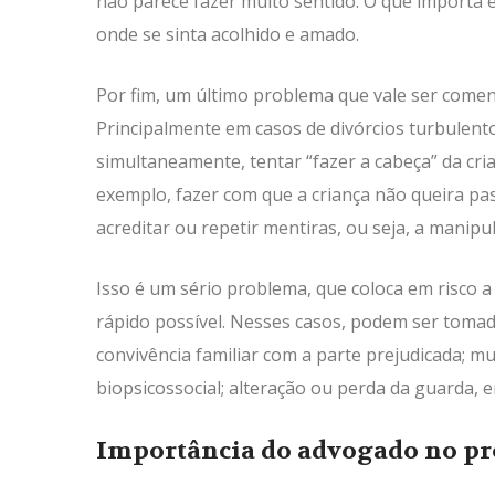
não parece fazer muito sentido. O que importa é
onde se sinta acolhido e amado.
Por fim, um último problema que vale ser comen
Principalmente em casos de divórcios turbulento
simultaneamente, tentar “fazer a cabeça” da cr
exemplo, fazer com que a criança não queira pa
acreditar ou repetir mentiras, ou seja, a manipu
Isso é um sério problema, que coloca em risco a 
rápido possível. Nesses casos, podem ser toma
convivência familiar com a parte prejudicada; 
biopsicossocial; alteração ou perda da guarda, e
Importância do advogado no pr