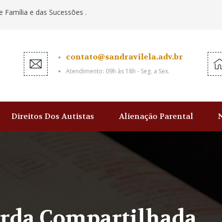
e Família e das Sucessões .
contato@sandravilela.adv.br
Atendimento: 09h às 18h - Seg. a Sex.
Direitos Dos Autistas
Alienação Parental
rda Compartilhada