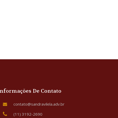
Informações De Contato
contato@sandravilela.adv.br
(11) 3192-2690