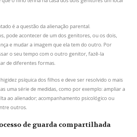
 que o filho tenha na casa dos dois genitores um local
tado é a questão da alienação parental.
s, pode acontecer de um dos genitores, ou os dois,
iança e mudar a imagem que ela tem do outro. Por
ssar o seu tempo com o outro genitor, fazê-la
lar de diferentes formas.
higidez psíquica dos filhos e deve ser resolvido o mais
das uma série de medidas, como por exemplo: ampliar a
multa ao alienador; acompanhamento psicológico ou
ntre outros.
ocesso de guarda compartilhada