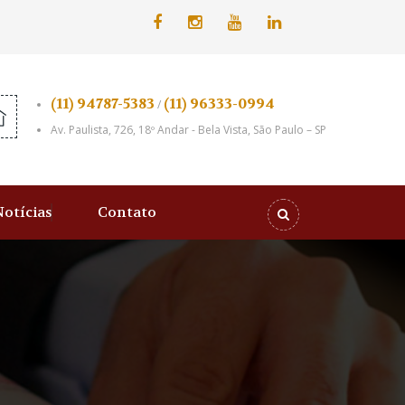
(11) 94787-5383
(11) 96333-0994
/
Av. Paulista, 726, 18º Andar - Bela Vista, São Paulo – SP
Notícias
Contato