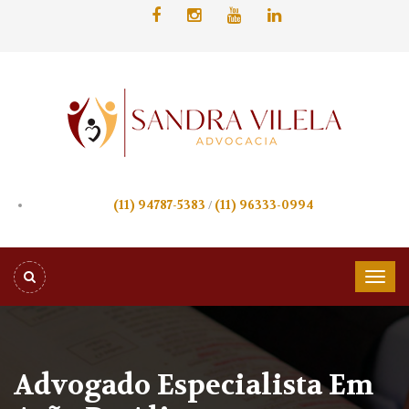
(11) 94787-5383
/
(11) 96333-0994
Advogado Especialista Em