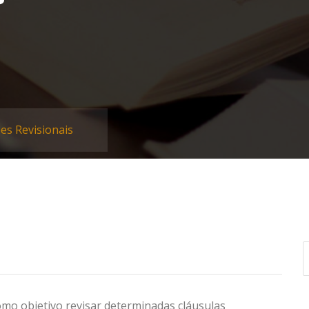
es Revisionais
omo objetivo revisar determinadas cláusulas