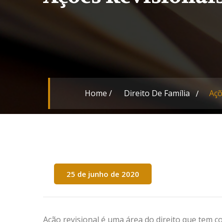
Home
/
Direito De Família
Açõ
25 de junho de 2020
Ação revisional é uma área do direito que tem c