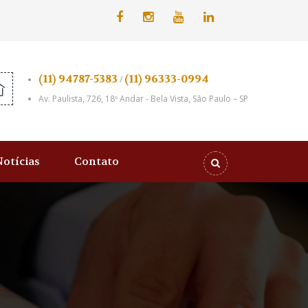
(11) 94787-5383
(11) 96333-0994
/
Av. Paulista, 726, 18º Andar - Bela Vista, São Paulo – SP
Notícias
Contato