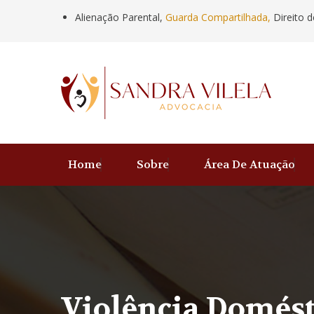
Alienação Parental,
Guarda Compartilhada,
Direito d
Home
Sobre
Área De Atuação
Violência Domést