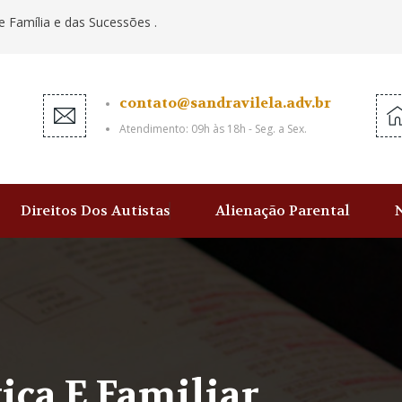
e Família e das Sucessões .
contato@sandravilela.adv.br
Atendimento: 09h às 18h - Seg. a Sex.
Direitos Dos Autistas
Alienação Parental
ica E Familiar