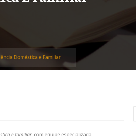
lência Doméstica e Familiar
tica e familiar
, com equipe especializada.