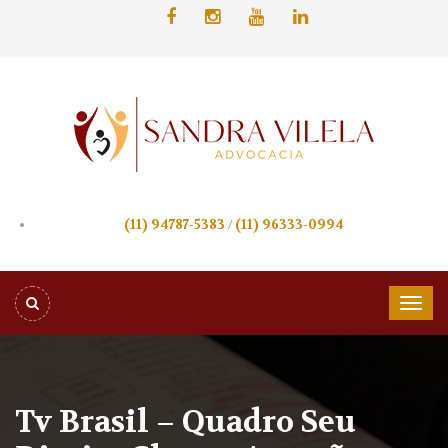
(11) 94787-5383
/
(11) 96333-0994
Tv Brasil – Quadro Seu