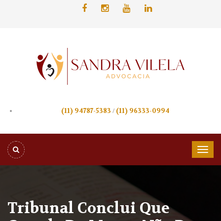
(11) 94787-5383
/
(11) 96333-0994
Tribunal Conclui Que