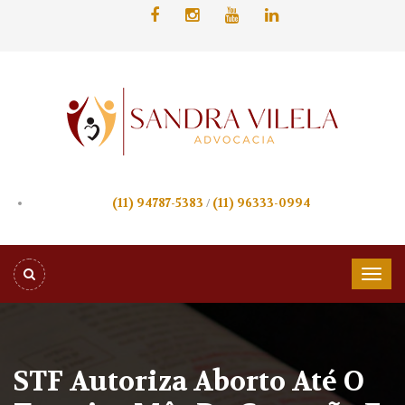
(11) 94787-5383
/
(11) 96333-0994
STF Autoriza Aborto Até O