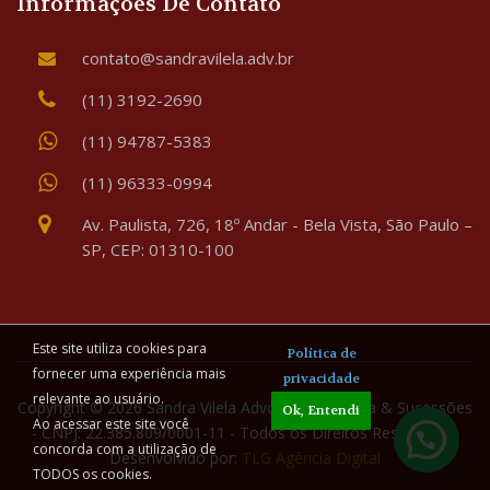
Informações De Contato
contato@sandravilela.adv.br
(11) 3192-2690
(11) 94787-5383
(11) 96333-0994
Av. Paulista, 726, 18º Andar - Bela Vista, São Paulo –
SP, CEP: 01310-100
Este site utiliza cookies para
Política de
fornecer uma experiência mais
privacidade
relevante ao usuário.
Copyright © 2026 Sandra Vilela Advogada - Família & Sucessões
Ok, Entendi
Ao acessar este site você
- CNPJ: 22.385.809/0001-11 - Todos os Direitos Reservados.
concorda com a utilização de
Desenvolvido por:
TLG Agência Digital
TODOS os cookies.