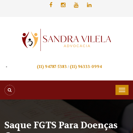
(11) 94787-5383
/
(11) 96333-0994
Saque FGTS Para Doenças