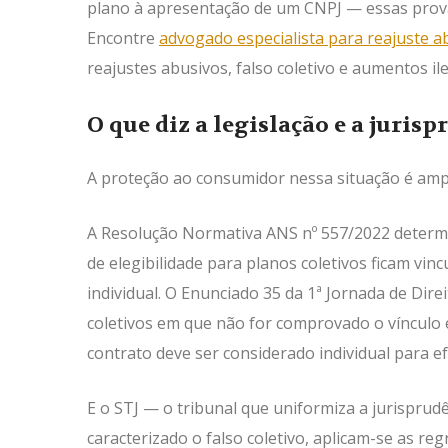
plano à apresentação de um CNPJ — essas prova
Encontre
advogado especialista para reajuste a
reajustes abusivos, falso coletivo e aumentos ile
O que diz a legislação e a jurisp
A proteção ao consumidor nessa situação é ampl
A Resolução Normativa ANS nº 557/2022 determi
de elegibilidade para planos coletivos ficam vi
individual. O Enunciado 35 da 1ª Jornada de Dir
coletivos em que não for comprovado o vínculo e
contrato deve ser considerado individual para ef
E o STJ — o tribunal que uniformiza a jurisprud
caracterizado o falso coletivo, aplicam-se as re