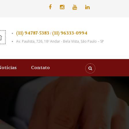
(11) 94787-5383
(11) 96333-0994
/
Av. Paulista, 726, 18º Andar - Bela Vista, São Paulo – SP
Notícias
Contato