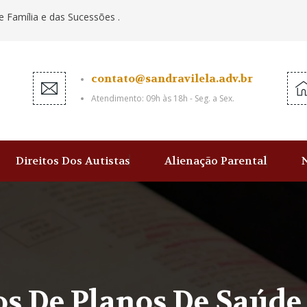
e Família e das Sucessões .
contato@sandravilela.adv.br
Atendimento: 09h às 18h - Seg. a Sex.
Direitos Dos Autistas
Alienação Parental
os De Planos De Saúde