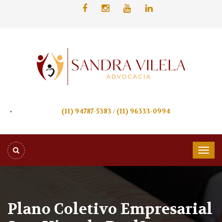
(11) 94787-5383
/
(11) 96333-0994
Plano Coletivo Empresarial