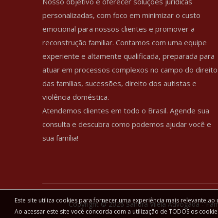
Nosso objetivo é oferecer soluções jurídicas
personalizadas, com foco em minimizar o custo
emocional para nossos clientes e promover a
reconstrução familiar. Contamos com uma equipe
experiente e altamente qualificada, preparada para
atuar em processos complexos no campo do direito
das famílias, sucessões, direito dos autistas e
violência doméstica.
Atendemos clientes em todo o Brasil. Agende sua
consulta e descubra como podemos ajudar você e
sua família!
Este site utiliza cookies para fornecer uma experiência mais relevante ao 
Copyright © 2026 Sandra Vilela Advogada - Fam
Ao acessar este site você concorda com a utilização de TODOS os cookie