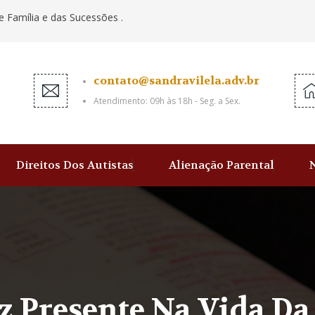
e Família e das Sucessões .
contato@sandravilela.adv.br
Atendimento: 09h às 18h - Seg. a Sex.
Direitos Dos Autistas
Alienação Parental
z Presente Na Vida Da