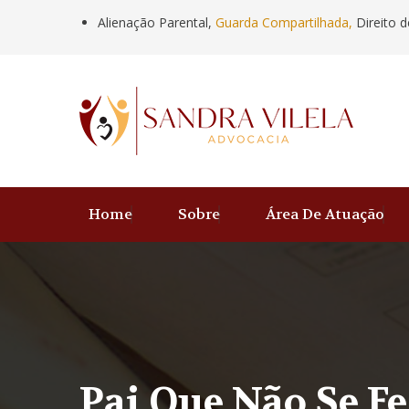
Alienação Parental,
Guarda Compartilhada,
Direito d
Home
Sobre
Área De Atuação
Pai Que Não Se Fe