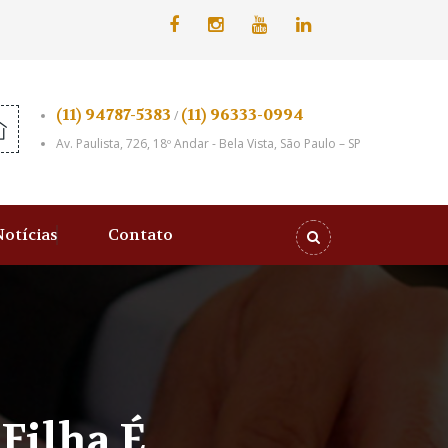
(11) 94787-5383
(11) 96333-0994
/
Av. Paulista, 726, 18º Andar - Bela Vista, São Paulo – SP
Notícias
Contato
 Filha É