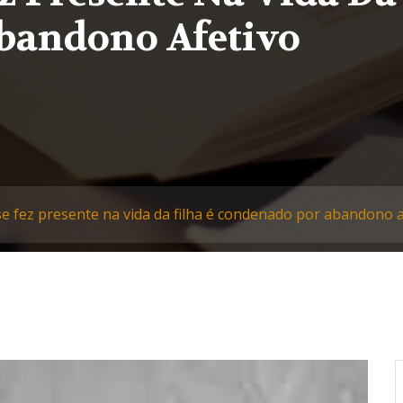
bandono Afetivo
se fez presente na vida da filha é condenado por abandono a