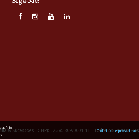
Siga-Me:
usuário.
ília & Sucessões - CNPJ: 22.385.809/0001-11 - Todos os Direitos Re
Política de privacidad
s.