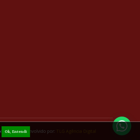
servados. Desenvolvido por:
TLG Agência Digital
e
Ok, Entendi