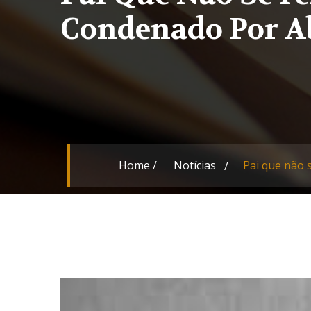
Condenado Por A
Home
/
Notícias
Pai que não 