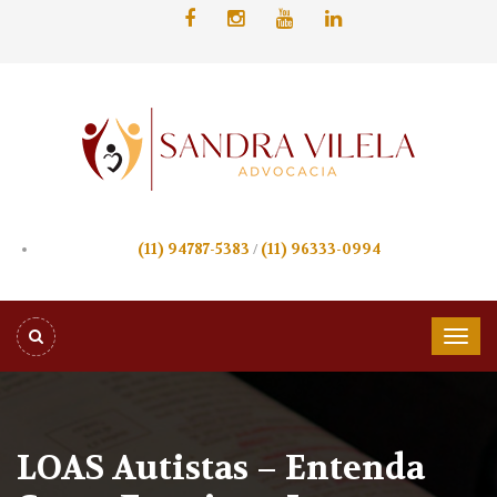
(11) 94787-5383
/
(11) 96333-0994
LOAS Autistas – Entenda