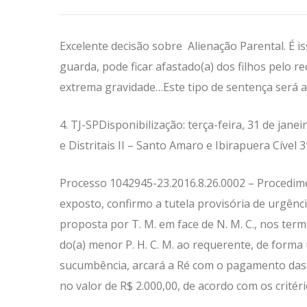
Excelente decisão sobre Alienação Parental. É i
guarda, pode ficar afastado(a) dos filhos pelo 
extrema gravidade…Este tipo de sentença será 
4. TJ-SPDisponibilização: terça-feira, 31 de jan
e Distritais II – Santo Amaro e Ibirapuera Cível 
Processo 1042945-23.2016.8.26.0002 – Procedime
exposto, confirmo a tutela provisória de urgên
proposta por T. M. em face de N. M. C., nos term
do(a) menor P. H. C. M. ao requerente, de forma
sucumbência, arcará a Ré com o pagamento das c
no valor de R$ 2.000,00, de acordo com os critério