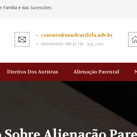
e Família e das Sucessões .
contato@sandravilela.adv.br
Atendimento: 09h às 18h - Seg. a Sex.
Direitos Dos Autistas
Alienação Parental
o Sobre Alienação Par