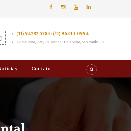
(11) 94787-5383
(11) 96333-0994
/
Av. Paulista, 726, 18º Andar - Bela Vista, São Paulo – SP
Notícias
Contato
ental