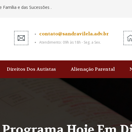
e Família e das Sucessões .
contato@sandravilela.adv.br
Atendimento: 09h às 18h - Seg. a Sex.
Direitos Dos Autistas
Alienação Parental
O Programa Hoje Em D