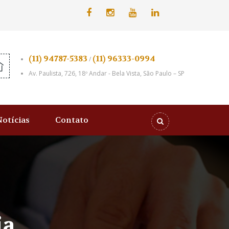
(11) 94787-5383
(11) 96333-0994
/
Av. Paulista, 726, 18º Andar - Bela Vista, São Paulo – SP
Notícias
Contato
ia