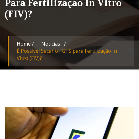
Para Fertilização In Vitro
(FIV)?
Home
/
Notícias
É Possível Sacar o FGTS para Fertilização In
Vitro (FIV)?