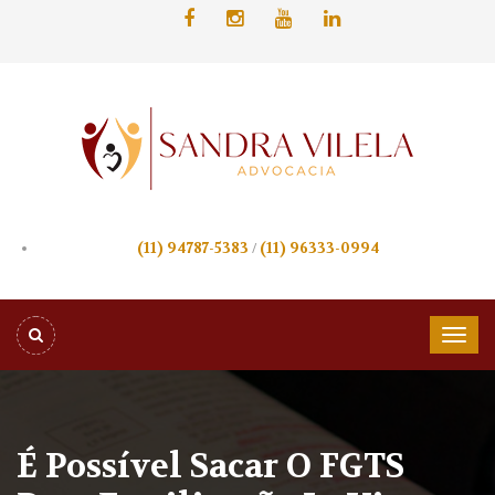
(11) 94787-5383
/
(11) 96333-0994
É Possível Sacar O FGTS