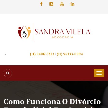
(11) 94787-5383
/
(11) 96333-0994
Como Funciona O Divórcio