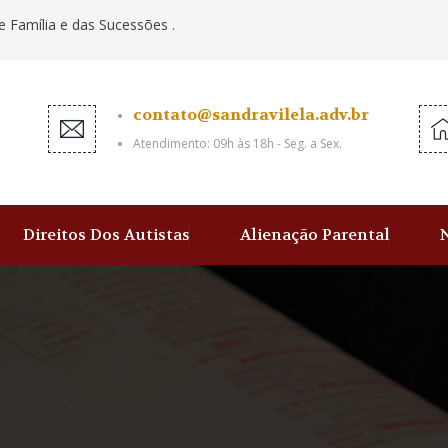
e Família e das Sucessões .
contato@sandravilela.adv.br
Atendimento: 09h às 18h - Seg. a Sex.
Direitos Dos Autistas
Alienação Parental