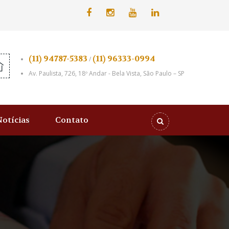
(11) 94787-5383
(11) 96333-0994
/
Av. Paulista, 726, 18º Andar - Bela Vista, São Paulo – SP
Notícias
Contato