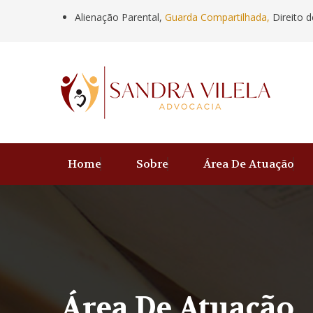
Alienação Parental,
Guarda Compartilhada,
Direito d
Home
Sobre
Área De Atuação
Área De Atuação