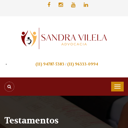
(11) 94787-5383
/
(11) 96333-0994
Testamentos