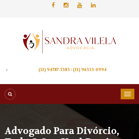
(11) 94787-5383
/
(11) 96333-0994
Advogado Para Divórcio,