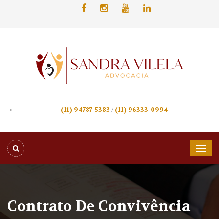
(11) 94787-5383
/
(11) 96333-0994
Contrato De Convivência