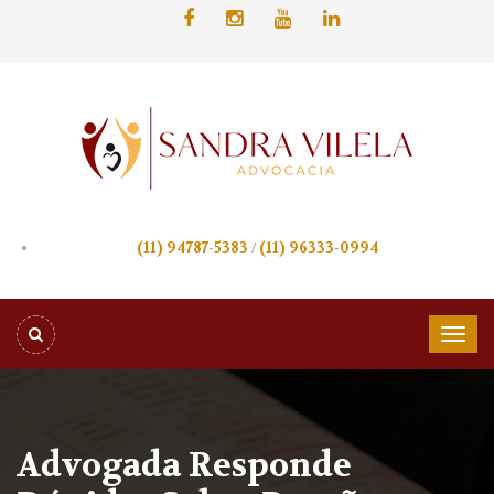
(11) 94787-5383
/
(11) 96333-0994
Advogada Responde