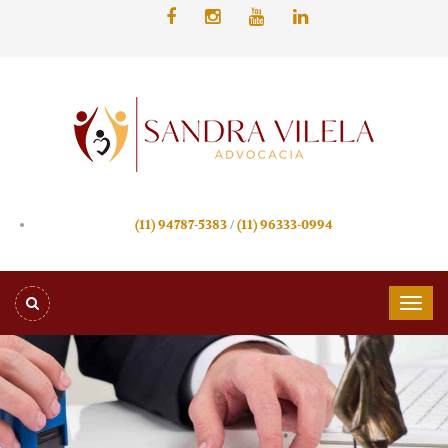
/
(11) 94787-5383
(11) 96333-0994